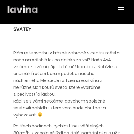
SVATBY
Plánujete svatbu v krásné zahradě v centru města
nebo na odlehlé louce daleko za vsí? Naše 4×4
vinárna za vámi přijede téměř kamkoliv. Nabízíme
originální řešení baru v podobě našeho
nádherného Mercedesu. Lavina vozí vína z
nejrůznějších koutů světa, které vybíráme
s pečlivostí a láskou.
Rádi se s vámi setkáme, abychom společně
sestavili nabídku, která vám bude chutnat a
vyhovovat.
Po třech hodinách, rychlostí neuvěřitelných
80km/h, z vesela přijíždí na další parádní akci a už z