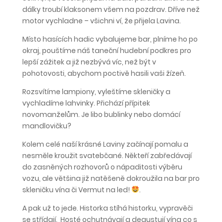
dálky troubí klaksonem všem na pozdrav. Dříve než
motor vychladne – všichni ví, že přijela Lavina.
Místo hasících hadic vybalujeme bar, plníme ho po
okraj, pouštíme náš taneční hudební podkres pro
lepší zážitek a již nezbývá víc, než být v
pohotovosti, abychom poctivě hasili vaši žízeň.
Rozsvítíme lampiony, vyleštíme skleničky a
vychladíme lahvinky. Přichází přípitek
novomanželům. Je libo bublinky nebo domácí
mandlovičku?
Kolem celé naší krásné Laviny začínají pomalu a
nesměle kroužit svatebčané. Někteří zabředávají
do zasněných rozhovorů o nápaditosti výběru
vozu, ale většina již natěšeně dokroužila na bar pro
skleničku vína či Vermut na led!
.
A pak už to jede. Historka stíhá historku, vypravěči
se střídají. Hosté ochutnávají a degustují vína co s