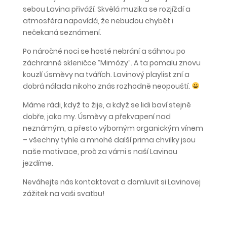
sebou Lavina přiváží. Skvělá muzika se rozjíždí a
atmosféra napovídá, že nebudou chybět i
nečekaná seznámení.
Po náročné noci se hosté nebrání a sáhnou po
záchranné skleničce “Mimózy”. A ta pomalu znovu
kouzlí úsměvy na tvářích. Lavinový playlist zní a
dobrá nálada nikoho znás rozhodně neopouští.
Máme rádi, když to žije, a když se lidi baví stejně
dobře, jako my. Úsměvy a překvapení nad
neznámým, a přesto výborným organickým vínem
– všechny tyhle a mnohé další prima chvilky jsou
naše motivace, proč za vámi s naší Lavinou
jezdíme.
Neváhejte nás kontaktovat a domluvit si Lavinovej
zážitek na vaši svatbu!